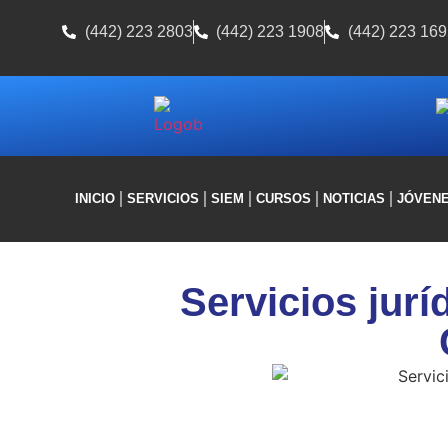
(442) 223 2803
(442) 223 1908
(442) 223 169
INICIO
SERVICIOS
SIEM
CURSOS
NOTICIAS
JÓVEN
Servicios jurí