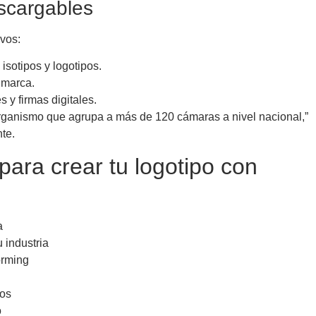
escargables
ivos:
isotipos y logotipos.
 marca.
s y firmas digitales.
organismo que agrupa a más de 120 cámaras a nivel nacional,”
te.
ra crear tu logotipo con
a
 industria
orming
tos
o