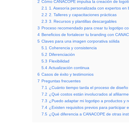
2
Cómo CANACOPE impulsa la creación de logot
2.1
1. Asesoría personalizada con expertos en 
2.2
2. Talleres y capacitaciones prácticas
2.3
3. Recursos y plantillas descargables
3
Proceso recomendado para crear tu logotipo
4
Beneficios de fortalecer tu branding con CAN
5
Claves para una imagen corporativa sólida
5.1
Coherencia y consistencia
5.2
Diferenciación
5.3
Flexibilidad
5.4
Actualización continua
6
Casos de éxito y testimonios
7
Preguntas frecuentes
7.1
¿Cuánto tiempo tarda el proceso de diseño 
7.2
¿Qué costos están involucrados al afilia
7.3
¿Puedo adaptar mi logotipo a productos y r
7.4
¿Existen requisitos previos para participar e
7.5
¿Qué diferencia a CANACOPE de otras inst